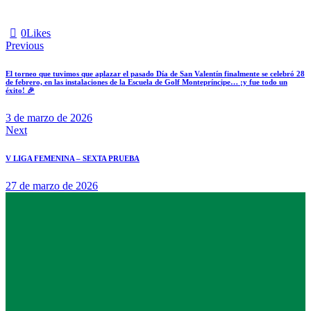
0
Likes
Previous
El torneo que tuvimos que aplazar el pasado Día de San Valentín finalmente se celebró 28
de febrero, en las instalaciones de la Escuela de Golf Montepríncipe… ¡y fue todo un
éxito! 🎉
3 de marzo de 2026
Next
V LIGA FEMENINA – SEXTA PRUEBA
27 de marzo de 2026