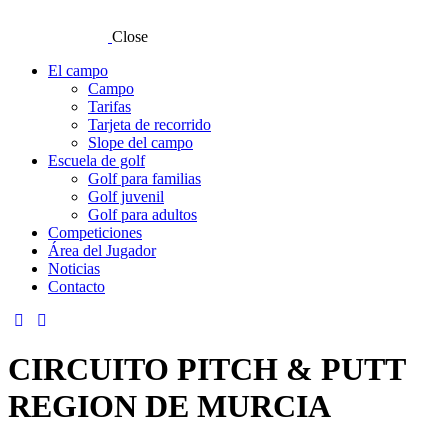
Close
El campo
Campo
Tarifas
Tarjeta de recorrido
Slope del campo
Escuela de golf
Golf para familias
Golf juvenil
Golf para adultos
Competiciones
Área del Jugador
Noticias
Contacto
CIRCUITO PITCH & PUTT
REGION DE MURCIA