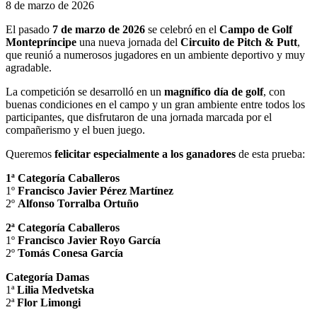
8 de marzo de 2026
El pasado
7 de marzo de 2026
se celebró en el
Campo de Golf
Montepríncipe
una nueva jornada del
Circuito de Pitch & Putt
,
que reunió a numerosos jugadores en un ambiente deportivo y muy
agradable.
La competición se desarrolló en un
magnífico día de golf
, con
buenas condiciones en el campo y un gran ambiente entre todos los
participantes, que disfrutaron de una jornada marcada por el
compañerismo y el buen juego.
Queremos
felicitar especialmente a los ganadores
de esta prueba:
1ª Categoría Caballeros
1º
Francisco Javier Pérez Martínez
2º
Alfonso Torralba Ortuño
2ª Categoría Caballeros
1º
Francisco Javier Royo García
2º
Tomás Conesa García
Categoría Damas
1ª
Lilia Medvetska
2ª
Flor Limongi