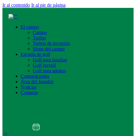
Ir al contenido
Ir al pie de página
El campo
Campo
Tarifas
Tarjeta de recorrido
Slope del campo
Escuela de golf
Golf para familias
Golf juvenil
Golf para adultos
Competiciones
Área del Jugador
Noticias
Contacto