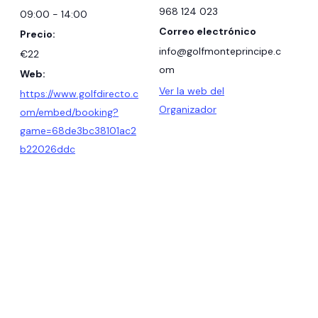
968 124 023
09:00 - 14:00
Correo electrónico
Precio:
info@golfmonteprincipe.c
€22
om
Web:
Ver la web del
https://www.golfdirecto.c
Organizador
om/embed/booking?
game=68de3bc38101ac2
b22026ddc