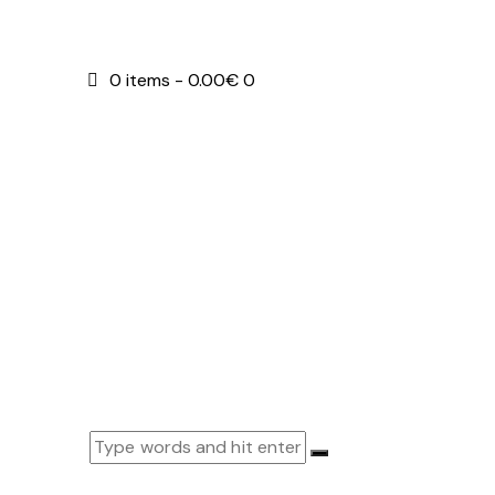
0 items
-
0.00€
0