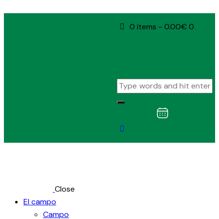
0 items
-
0.00€
0
Close
El campo
Campo