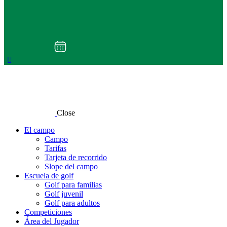
Close
El campo
Campo
Tarifas
Tarjeta de recorrido
Slope del campo
Escuela de golf
Golf para familias
Golf juvenil
Golf para adultos
Competiciones
Área del Jugador