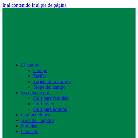
Ir al contenido
Ir al pie de página
El campo
Campo
Tarifas
Tarjeta de recorrido
Slope del campo
Escuela de golf
Golf para familias
Golf juvenil
Golf para adultos
Competiciones
Área del Jugador
Noticias
Contacto