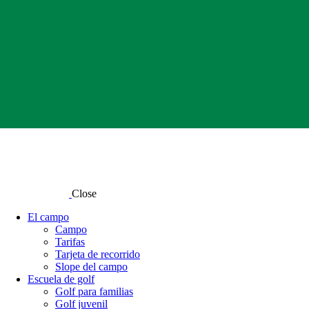
Close
El campo
Campo
Tarifas
Tarjeta de recorrido
Slope del campo
Escuela de golf
Golf para familias
Golf juvenil