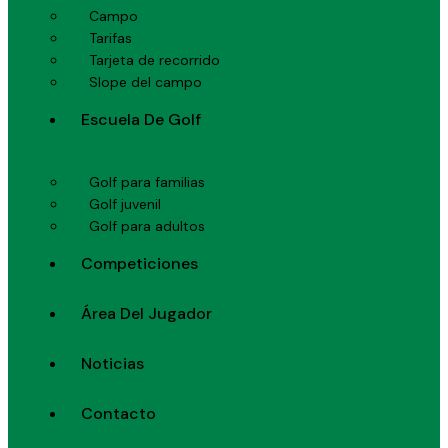
Campo
Tarifas
Tarjeta de recorrido
Slope del campo
Escuela De Golf
Golf para familias
Golf juvenil
Golf para adultos
Competiciones
Área Del Jugador
Noticias
Contacto