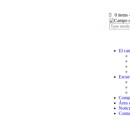
0 items
El ca
Escuel
Compe
Área 
Notici
Conta