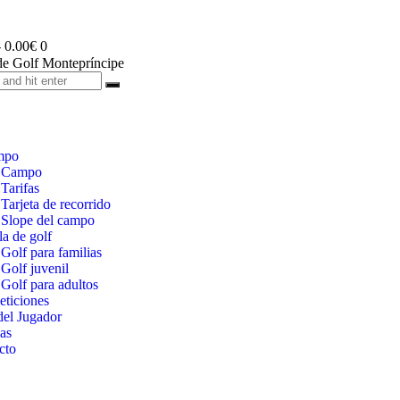
-
0.00€
0
mpo
Campo
Tarifas
Tarjeta de recorrido
Slope del campo
a de golf
Golf para familias
Golf juvenil
Golf para adultos
ticiones
del Jugador
as
cto