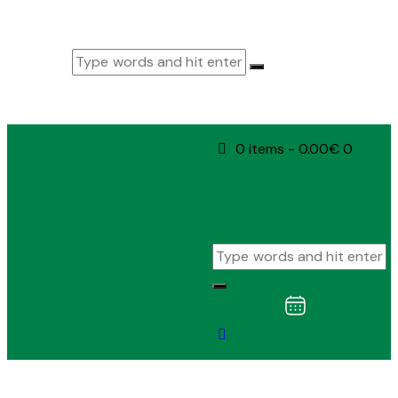
0 items
-
0.00€
0