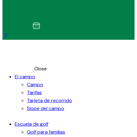
Close
El campo
Campo
Tarifas
Tarjeta de recorrido
Slope del campo
Escuela de golf
Golf para familias