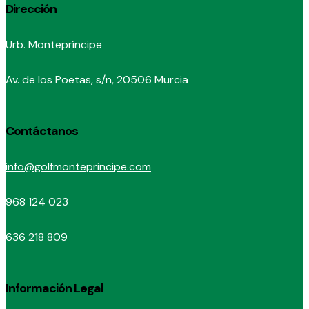
Dirección
Urb. Montepríncipe
Av. de los Poetas, s/n, 20506 Murcia
Contáctanos
info@golfmonteprincipe.com
968 124 023
636 218 809
Información Legal