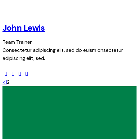
John Lewis
Team Trainer
Consectetur adipiscing elit, sed do euism onsectetur
adipiscing elit, sed.
Paginación
Page
Page
<
1
2
de
entradas