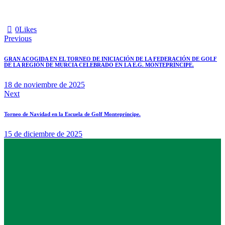
0
Likes
Previous
GRAN ACOGIDA EN EL TORNEO DE INICIACIÓN DE LA FEDERACIÓN DE GOLF
DE LA REGIÓN DE MURCIA CELEBRADO EN LA E.G. MONTEPRÍNCIPE.
18 de noviembre de 2025
Next
Torneo de Navidad en la Escuela de Golf Montepríncipe.
15 de diciembre de 2025