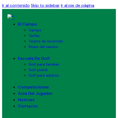
Ir al contenido
Skip to sidebar
Ir al pie de página
El Campo
Campo
Tarifas
Tarjeta de recorrido
Slope del campo
Escuela De Golf
Golf para familias
Golf juvenil
Golf para adultos
Competiciones
Área Del Jugador
Noticias
Contacto