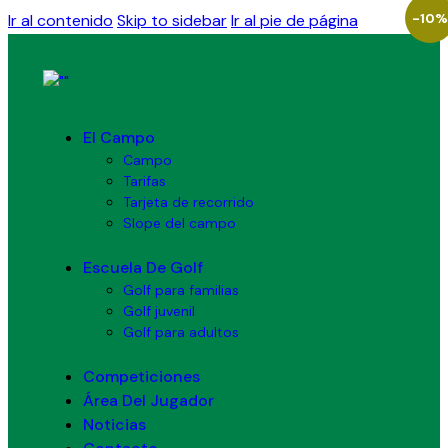
-10%
Ir al contenido
Skip to sidebar
Ir al pie de página
El Campo
Campo
Tarifas
Tarjeta de recorrido
Slope del campo
Escuela De Golf
Golf para familias
Golf juvenil
Golf para adultos
Competiciones
Área Del Jugador
Noticias