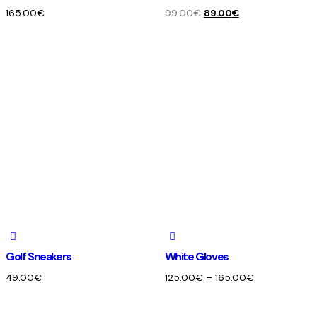
165.00
€
99.00
€
89.00
€
Golf Sneakers
White Gloves
49.00
€
125.00
€
–
165.00
€