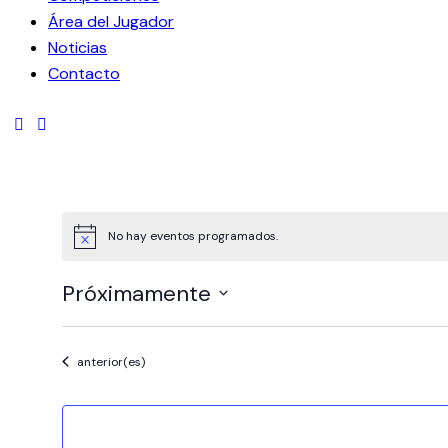
Área del Jugador
Noticias
Contacto
No hay eventos programados.
Aviso
Próximamente
Seleccionar
fecha.
Eventos
anterior(es)