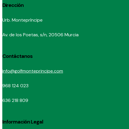
Dirección
Urb. Montepríncipe
Av. de los Poetas, s/n, 20506 Murcia
Contáctanos
info@golfmonteprincipe.com
968 124 023
636 218 809
Información Legal