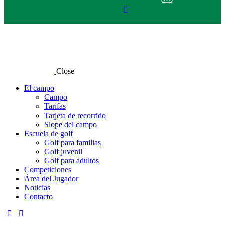
Close
El campo
Campo
Tarifas
Tarjeta de recorrido
Slope del campo
Escuela de golf
Golf para familias
Golf juvenil
Golf para adultos
Competiciones
Área del Jugador
Noticias
Contacto